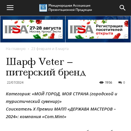
На главную
23 февраля и 8 марта
Шарф Veter –
питерский бренд
22/07/2024
1956
0
Категория: «
МОЙ ГОРОД, МОЯ СТРАНА (городской и
туристический сувенир)»
Соискатель X Премии МАПП «ДЕРЖАВА МАСТЕРОВ –
2024»: компания
«
Com
.
Mint
»