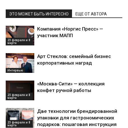
ЭТО МОЖЕТ БЫТЬ ИНТЕРЕСНО
ЕЩЕ ОТ АВТОРА
Компания «Норгис Пресс» —
участник МАПП
23 февраля и 8
марта
Арт Стеклов: семейный бизнес
корпоративных наград
Интервью
«Москва-Сити» — коллекция
конфет ручной работы
23 февраля и 8
марта
Две технологии брендированной
упаковки для гастрономических
23 февраля и 8
подарков: пошаговая инструкция
марта