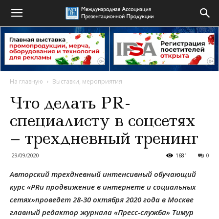
На главную
Выставки, мероприятия
Что делать PR-
специалисту в соцсетях
– трехдневный тренинг
29/09/2020
1681
0
Авторский трехдневный интенсивный обучающий
курс
«
PR
и продвижение
в
интернете и
соц
иальных
сетях
»
проведет
28-30 октября 2020 года
в Москве
главный редактор журнала «Пресс-служба» Тимур