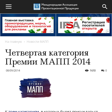
На главную
Новости МАПП
Четвертая категория
Премии МАПП 2014
08/09/2014
1610
0
К
трем категориям
, в которых будет присуждаться