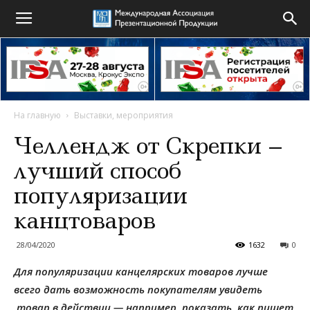
На главную
Выставки, мероприятия
Челлендж от Скрепки –
лучший способ
популяризации
канцтоваров
28/04/2020
1632
0
Для популяризации канцелярских товаров лучше
всего дать возможность покупателям увидеть
товар в действии — например, показать, как пишет