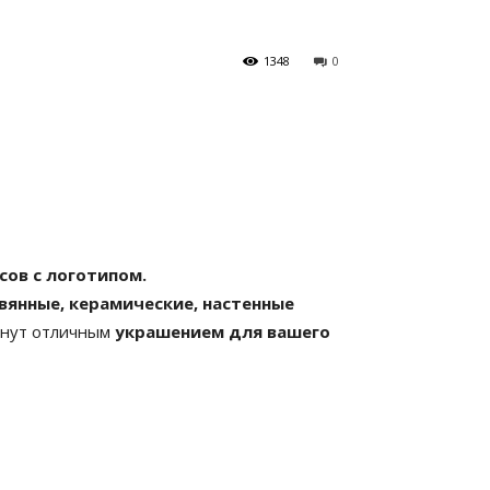
1348
0
сов с логотипом.
вянные, керамические, настенные
анут отличным
украшением для вашего