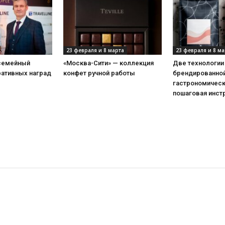
23 февраля и 8 марта
23 февраля и 8 ма
 семейный
«Москва-Сити» — коллекция
Две технологии
ративных наград
конфет ручной работы
брендированной
гастрономическ
пошаговая инст