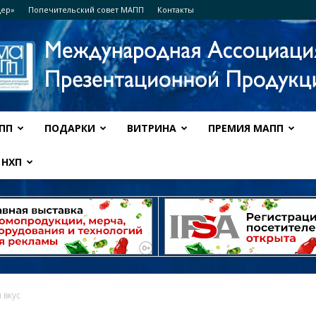
дер»
Попечительский совет МАПП
Контакты
ПП
ПОДАРКИ
ВИТРИНА
ПРЕМИЯ МАПП
Ассоциация
НХП
МАПП
 вкус