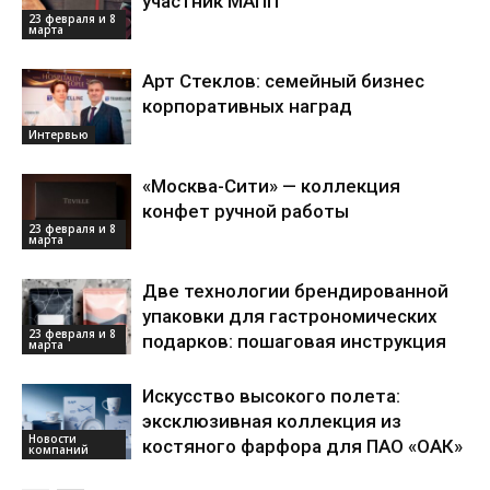
участник МАПП
23 февраля и 8
марта
Арт Стеклов: семейный бизнес
корпоративных наград
Интервью
«Москва-Сити» — коллекция
конфет ручной работы
23 февраля и 8
марта
Две технологии брендированной
упаковки для гастрономических
23 февраля и 8
подарков: пошаговая инструкция
марта
Искусство высокого полета:
эксклюзивная коллекция из
Новости
костяного фарфора для ПАО «ОАК»
компаний