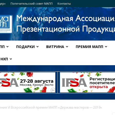
дер»
Попечительский совет МАПП
Контакты
ПП
ПОДАРКИ
ВИТРИНА
ПРЕМИЯ МАПП
Ассоциация
НХП
МАПП
ния VI Всероссийской премии МАПП «Держава мастеров — 2019»