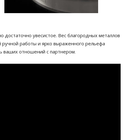
но достаточно увесистое. Вес благородных металлов
ой ручной работы и ярко выраженного рельефа
ь ваших отношений с партнером.