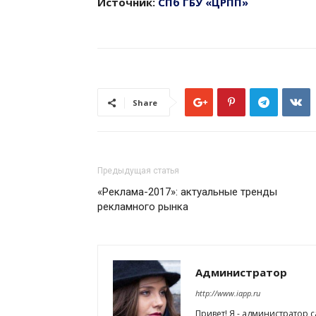
Источник:
СПб ГБУ «ЦРПП»
Share
Предыдущая статья
«Реклама-2017»: актуальные тренды
рекламного рынка
Администратор
http://www.iapp.ru
Привет! Я - администратор 