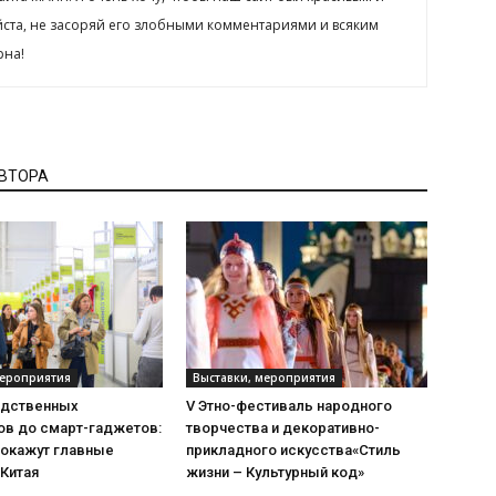
йста, не засоряй его злобными комментариями и всяким
рна!
АВТОРА
мероприятия
Выставки, мероприятия
одственных
V Этно-фестиваль народного
ов до смарт-гаджетов:
творчества и декоративно-
покажут главные
прикладного искусства«Стиль
 Китая
жизни – Культурный код»