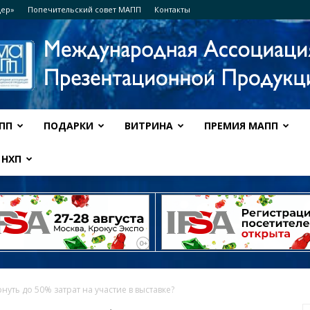
дер»
Попечительский совет МАПП
Контакты
ПП
ПОДАРКИ
ВИТРИНА
ПРЕМИЯ МАПП
Ассоциация
НХП
МАПП
рнуть до 50% затрат на участие в выставке?