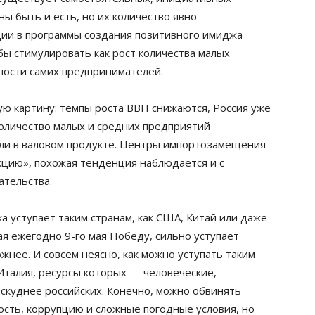
ы быть и есть, но их количество явно
ции в программы создания позитивного имиджа
бы стимулировать как рост количества малых
нности самих предпринимателей.
ю картину: темпы роста ВВП снижаются, Россия уже
количество малых и средних предприятий
оли в валовом продукте. Центры импортозамещения
кцию», похожая тенденция наблюдается и с
тельства.
ка уступает таким странам, как США, Китай или даже
я ежегодно 9-го мая Победу, сильно уступает
нее. И совсем неясно, как можно уступать таким
Италия, ресурсы которых — человеческие,
скуднее российских. Конечно, можно обвинять
ость, коррупцию и сложные погодные условия, но