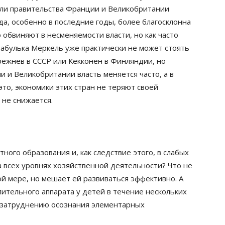
Или правительства Франции и Великобритании
а, особенно в последние годы, более благосклонна
 обвиняют в несменяемости власти, но как часто
Бабулька Меркель уже практически не может стоять
Брежнев в СССР или Кекконен в Финляндии, но
и и Великобритании власть меняется часто, а в
это, экономики этих стран не теряют своей
 не снижается.
тного образования и, как следствие этого, в слабых
 всех уровнях хозяйственной деятельности? Что не
й мере, но мешает ей развиваться эффективно. А
ительного аппарата у детей в течение нескольких
т затруднению осознания элементарных