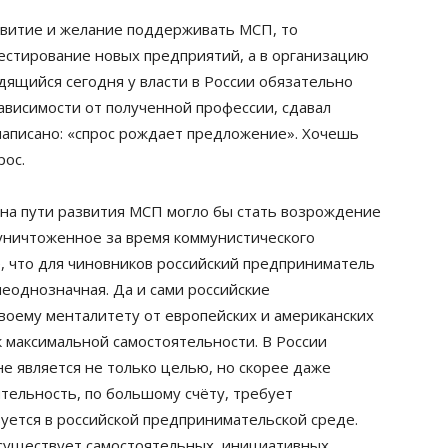
азвитие и желание поддерживать МСП, то
вестирование новых предприятий, а в организацию
ящийся сегодня у власти в России обязательно
зависимости от полученной профессии, сдавал
написано: «спрос рождает предложение». Хочешь
рос.
 на пути развития МСП могло бы стать возрождение
уничтоженное за время коммунистического
е, что для чиновников российский предприниматель
неоднозначная. Да и сами российские
воему менталитету от европейских и американских
к максимальной самостоятельности. В России
е является не только целью, но скорее даже
ятельность, по большому счёту, требует
вуется в российской предпринимательской среде.
е существует самостоятельных, инициативных