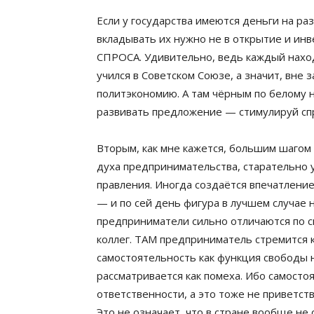
Если у государства имеются деньги на р
вкладывать их нужно не в открытие и ин
СПРОСА. Удивительно, ведь каждый наход
учился в Советском Союзе, а значит, вне 
политэкономию. А там чёрным по белому 
развивать предложение — стимулируй сп
Вторым, как мне кажется, большим шагом
духа предпринимательства, старательно 
правления. Иногда создаётся впечатлени
— и по сей день фигура в лучшем случае 
предприниматели сильно отличаются по с
коллег. ТАМ предприниматель стремится 
самостоятельность как функция свободы н
рассматривается как помеха. Ибо самосто
ответственности, а это тоже не приветст
Это не означает, что в стране вообще н