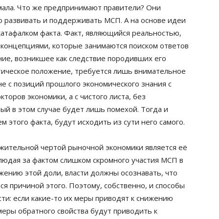
 мала. Что же предпринимают правители? Они
о развивать и поддерживать МСП. А на основе идеи
катафалком факта. Факт, являющийся реальностью,
и концепциями, которые занимаются поиском ответов
ние, возникшее как следствие породивших его
ктическое положение, требуется лишь внимательное
е с позиций прошлого экономического знания с
торов экономики, а с чистого листа, без
ый в этом случае будет лишь помехой. Тогда и
м этого факта, будут исходить из сути него самого.
жительной чертой рыночной экономики является её
блюдая за фактом слишком скромного участия МСП в
жению этой доли, власти должны осознавать, что
ся причиной этого. Поэтому, собственно, и способы
ти: если какие-то их меры приводят к снижению
меры обратного свойства будут приводить к