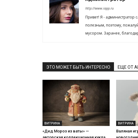
http://www.iapp.ru
Привет! Я - администратор 
полезным, поэтому, пожалу
мусором. Заранее, благода
ЭТО МОЖЕТ БЫТЬ ИНТЕРЕСНО
ЕЩЕ ОТ 
ВИТРИНА
ВИТРИНА
«Дед Мороз из ваты» —
Валяная иг
авторская коллекционная кукла
новогодний