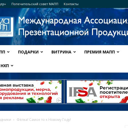
дер»
Попечительский совет МАПП
Контакты
ПП
ПОДАРКИ
ВИТРИНА
ПРЕМИЯ МАПП
Ассоциация
НХП
МАПП
здники
Фёлка! Самое то к Новому Году!