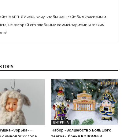
сайта МАПП. Я очень хочу, чтобы наш сайт был красивым и
йста, не засоряй его злобными комментариями и всяким
рна!
АВТОРА
ВИТРИНА
рушка «Зорька» –
Набор «Волшебство Большого
 символ 2027 года
театра», бренд КОЛОМЕЕВ