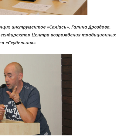
ущих инструментов «Салiасъ», Галина Дроздова,
, гендиректор Центра возрождения традиционных
ел «Скудельник»