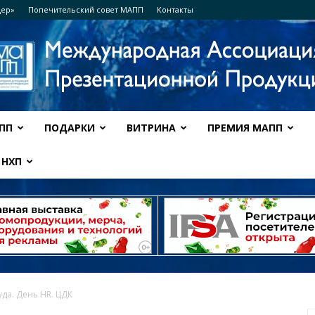
дер»
Попечительский совет МАПП
Контакты
ПП
ПОДАРКИ
ВИТРИНА
ПРЕМИЯ МАПП
Ассоциация
НХП
МАПП
да. День HR. ЦДК