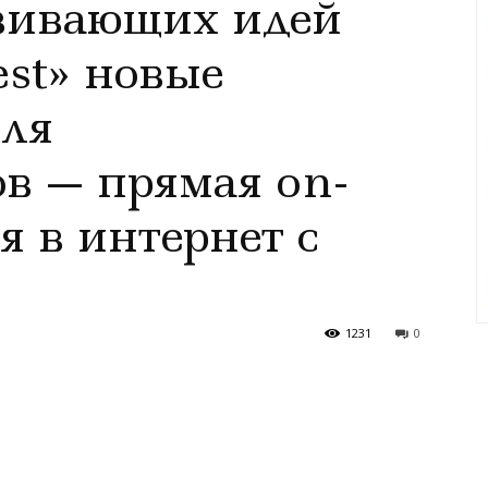
звивающих идей
st» новые
для
в — прямая on-
я в интернет с
1231
0