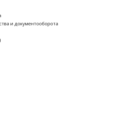
а
ства и документооборота
)