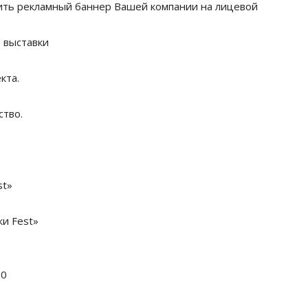
ить рекламный баннер Вашей компании на лицевой
е выставки
кта.
ство.
st»
ки Fest»
80