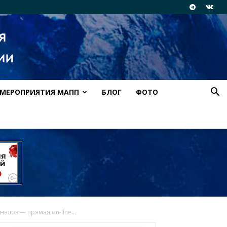
МЕРОПРИЯТИЯ МАПП
БЛОГ
ФОТО
лов — прямая on-line...