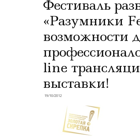
Фестиваль ра
«Разумники Fe
возможности 
профессионало
line трансляци
выставки!
19/10/2012