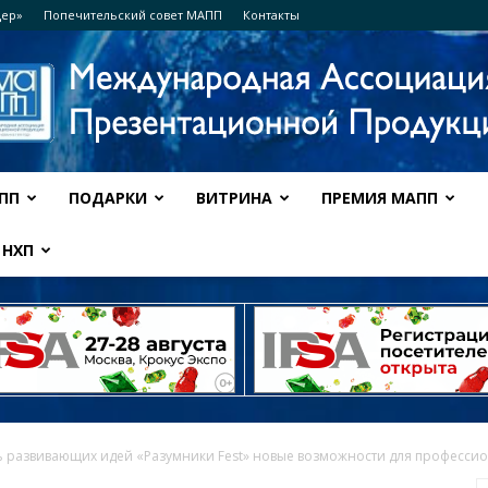
дер»
Попечительский совет МАПП
Контакты
ПП
ПОДАРКИ
ВИТРИНА
ПРЕМИЯ МАПП
Ассоциация
НХП
МАПП
 развивающих идей «Разумники Fest» новые возможности для профессиона