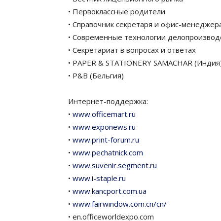
• Первоклассные родители
• Справочник секретаря и офис-менеджер
• Современные технологии делопроизвод
• Секретариат в вопросах и ответах
• PAPER & STATIONERY SAMACHAR (Индия
• P&B (Бельгия)
Интернет-поддержка:
•
www.officemart.ru
•
www.exponews.ru
•
www.print-forum.ru
•
www.pechatnick.com
•
www.suvenir.segment.ru
•
www.i-staple.ru
•
www.kancport.com.ua
•
www.fairwindow.com.cn/cn/
• en.officeworldexpo.com