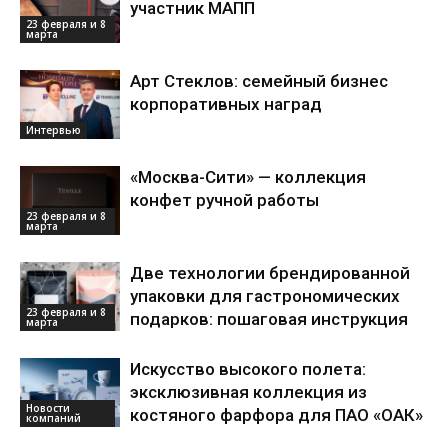
участник МАПП
23 февраля и 8
марта
Арт Стеклов: семейный бизнес
корпоративных наград
Интервью
«Москва-Сити» — коллекция
конфет ручной работы
23 февраля и 8
марта
Две технологии брендированной
упаковки для гастрономических
23 февраля и 8
подарков: пошаговая инструкция
марта
Искусство высокого полета:
эксклюзивная коллекция из
Новости
костяного фарфора для ПАО «ОАК»
компаний