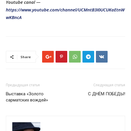
Youtube canal —
https://www.youtube.com/channel/UCMntB3I0UCUKaEtnW
wKBncA
Share
Предыдущая статья
Следующая статья
Выставка «Золото
C ДНЁМ ПОБЕДЫ!
сарматских вождей»