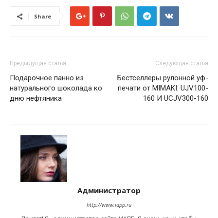
Share
Предыдущая статья
Следующая статья
Подарочное панно из
Бестселлеры рулонной уф-
натурального шоколада ко
печати от MIMAKI: UJV100-
дню нефтяника
160 И UCJV300-160
Администратор
http://www.iapp.ru