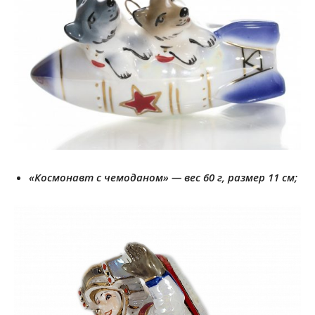
«Космонавт с чемоданом» — вес 60 г, размер 11 см;