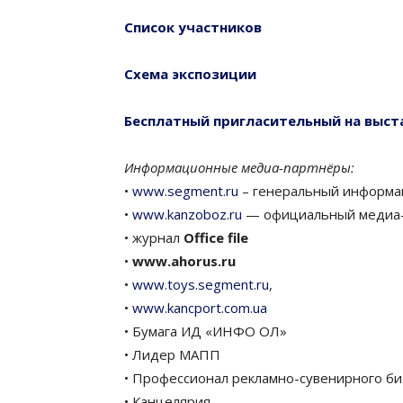
Список участников
Схема экспозиции
Бесплатный пригласительный на выст
Информационные медиа-партнёры:
•
www.segment.ru
– генеральный информа
•
www.kanzoboz.ru
— официальный медиа
• журнал
Office file
•
www.ahorus.ru
•
www.toys.segment.ru
,
•
www.kancport.com.ua
• Бумага ИД «ИНФО ОЛ»
• Лидер МАПП
• Профессионал рекламно-сувенирного би
• Канцелярия