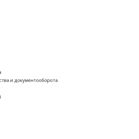
а
ства и документооборота
)