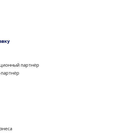
авку
ционный партнёр
-партнёр
знеса