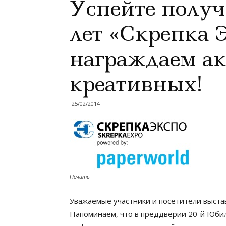
Уcпейте получ
лет «Скрепка 
награждаем а
креативных!
25/02/2014
Печать
Уважаемые участники и посетители выстав
Напоминаем, что в преддверии 20-й Юби