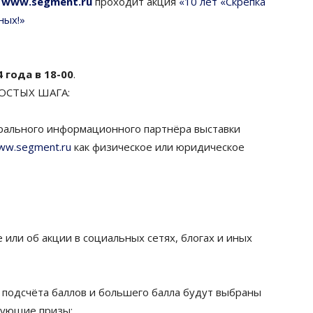
и
www.segment.ru
проходит акция
«10 лет «Скрепка
ных!»
года в 18-00
.
ОСТЫХ ШАГА
:
рального информационного партнёра выставки
ww.segment.ru
как физическое или юридическое
 или об акции в социальных сетях, блогах и иных
ем подсчёта баллов и большего балла будут выбраны
дующие призы: