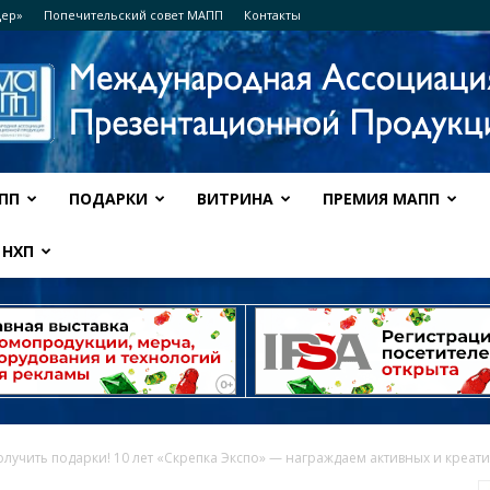
дер»
Попечительский совет МАПП
Контакты
ПП
ПОДАРКИ
ВИТРИНА
ПРЕМИЯ МАПП
Ассоциация
НХП
МАПП
олучить подарки! 10 лет «Скрепка Экспо» — награждаем активных и креати