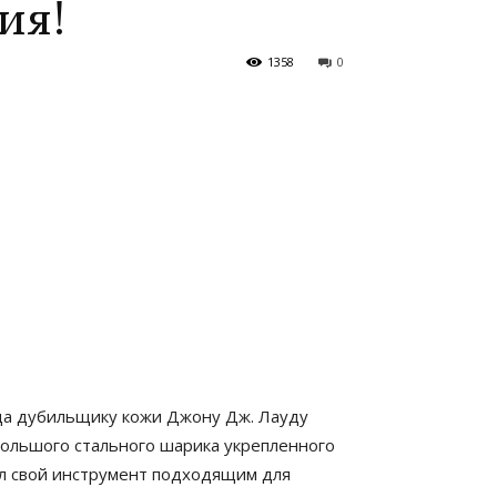
ия!
1358
0
ода дубильщику кожи Джону Дж. Лауду
ебольшого стального шарика укрепленного
ёл свой инструмент подходящим для