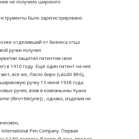
ение не получило широкого
инструменты было зарегистрировано
 позже отделивший от бизнеса отца
вой ручки получил
Хорватии защитил патентом свое
r) в 1910 году. Ещё один патент на неё
т, всё же, Ласло Биро (László Bíró),
 шариковую ручку 15 июня 1938 года.
ковых ручек, взяв в компаньоны Хуана
me (Biro+Me(yne)) , однако, изделия не
знесмен,
International Pen Company. Первая
 за 12,50 доллара. В первый день продаж