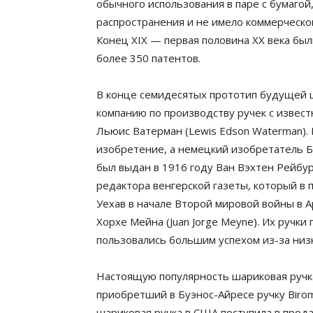
обычного использования в паре с бумагой
распространения и не имело коммерческог
Конец XIX — первая половина XX века б
более 350 патентов.
В конце семидесятых прототип будущей ша
компанию по производству ручек с извест
Льюис Ватерман (Lewis Edson Waterman). В
изобретение, а немецкий изобретатель Ба
был выдан в 1916 году Ван Вэхтен Рейбур
редактора венгерской газеты, который в 
Уехав в начале Второй мировой войны в А
Хорхе Мейна (Juan Jorge Meyne). Их ручки
пользовались большим успехом из-за низ
Настоящую популярность шариковая ручка
приобретший в Буэнос-Айресе ручку Birom
шариковая ручка в США поступила в прода