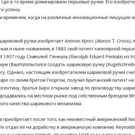
, где в то время доминировали перьевые ручки. Его изобрет
о успеха.
ыли временем, когда на различные инновационные пишущие 
риковой ручки изобретает Алонзо Кросс (Alonzo T. Cross),
ным и ныне названием, в 1883 свой патент капилярной перье
 1907 году Славолюб Пенкала (Slavoljub Eduard Penkala) из 
ум (Baum)попытался создать шариковую ручку (Kugelschreibe
гу. Однако, настоящим изобретателем шариковой ручки считаю
паре со своим братом Георгом, получил британский патент на
ргентину, братья Биро открыли завод по производству шари
 продавались на местном рынке под собственным брендом Biro
кого качества шарикового механизма.
 приобретает после того, как неизвестный американский би
e отдал её на доработку в американскую компанию Reynolds 
жу в универмаг Gimbels 29 октября 1945 года и продавалась