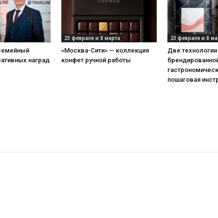
23 февраля и 8 марта
23 февраля и 8 ма
 семейный
«Москва-Сити» — коллекция
Две технологии
ративных наград
конфет ручной работы
брендированной
гастрономическ
пошаговая инст