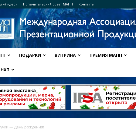
л «Лидер»
Попечительский совет МАПП
Контакты
ПП
ПОДАРКИ
ВИТРИНА
ПРЕМИЯ МАПП
Ассоциация
НХП
МАПП
учки — День рождения!