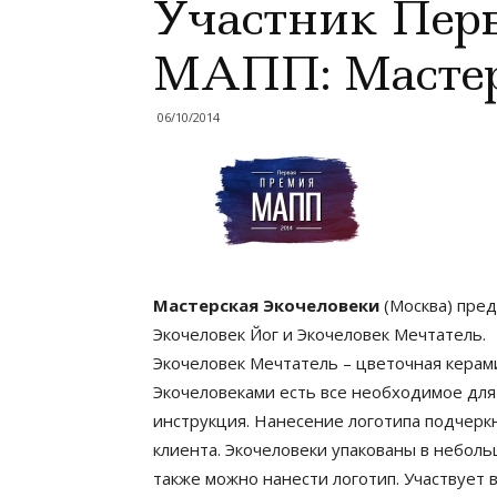
Участник Пер
МАПП: Мастер
06/10/2014
Мастерская Экочеловеки
(Москва) пре
Экочеловек Йог и Экочеловек Мечтатель.
Экочеловек Мечтатель – цветочная керами
Экочеловеками есть все необходимое для
инструкция. Нанесение логотипа подчерк
клиента. Экочеловеки упакованы в небол
также можно нанести логотип. Участвует 