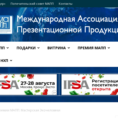
дер»
Попечительский совет МАПП
Контакты
ПП
ПОДАРКИ
ВИТРИНА
ПРЕМИЯ МАПП
Ассоциация
НХП
МАПП
ремии МАПП: Мастерская Экочеловеки