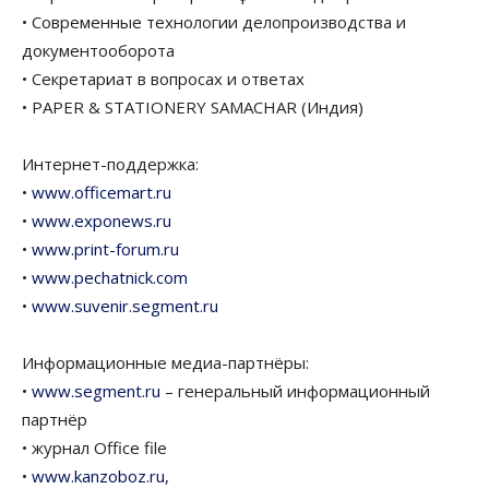
• Современные технологии делопроизводства и
документооборота
• Секретариат в вопросах и ответах
• PAPER & STATIONERY SAMACHAR (Индия)
Интернет-поддержка:
•
www.officemart.ru
•
www.exponews.ru
•
www.print-forum.ru
•
www.pechatnick.com
•
www.suvenir.segment.ru
Информационные медиа-партнёры:
•
www.segment.ru
– генеральный информационный
партнёр
• журнал Office file
•
www.kanzoboz.ru
,