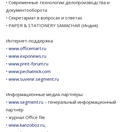
• Современные технологии делопроизводства и
документооборота
• Секретариат в вопросах и ответах
• PAPER & STATIONERY SAMACHAR (Индия)
Интернет-поддержка:
•
www.officemart.ru
•
www.exponews.ru
•
www.print-forum.ru
•
www.pechatnick.com
•
www.suvenir.segment.ru
Информационные медиа-партнёры:
•
www.segment.ru
– генеральный информационный
партнёр
• журнал Office file
•
www.kanzoboz.ru
,