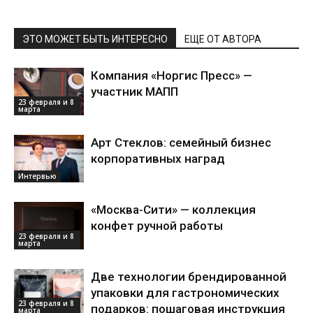
ЭТО МОЖЕТ БЫТЬ ИНТЕРЕСНО
ЕЩЕ ОТ АВТОРА
Компания «Норгис Пресс» —
участник МАПП
23 февраля и 8
марта
Арт Стеклов: семейный бизнес
корпоративных наград
Интервью
«Москва-Сити» — коллекция
конфет ручной работы
23 февраля и 8
марта
Две технологии брендированной
упаковки для гастрономических
23 февраля и 8
подарков: пошаговая инструкция
марта