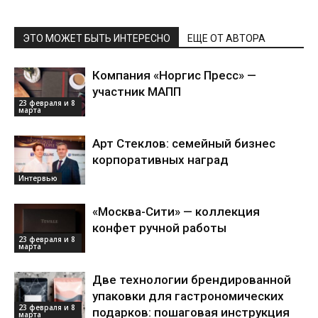
ЭТО МОЖЕТ БЫТЬ ИНТЕРЕСНО
ЕЩЕ ОТ АВТОРА
Компания «Норгис Пресс» —
участник МАПП
23 февраля и 8
марта
Арт Стеклов: семейный бизнес
корпоративных наград
Интервью
«Москва-Сити» — коллекция
конфет ручной работы
23 февраля и 8
марта
Две технологии брендированной
упаковки для гастрономических
23 февраля и 8
подарков: пошаговая инструкция
марта