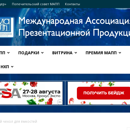
дер»
Попечительский совет МАПП
Контакты
ПП
ПОДАРКИ
ВИТРИНА
ПРЕМИЯ МАПП
Ассоциация
НХП
МАПП
 чехол для ёмкостей