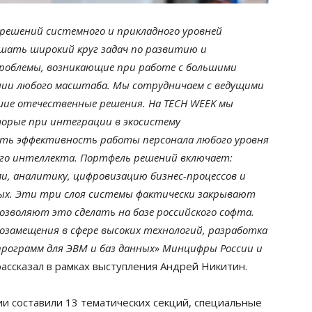
решений системного и прикладного уровней
ешать широкий круг задач по развитию и
роблемы, возникающие при работе с большими
нии любого масштаба. Мы сотрудничаем с ведущими
шие отечественные решения. На TECH WEEK мы
торые при интеграции в экосистему
ить эффективность работы персонала любого уровня
ого интеллекта. Портфель решений включает:
, аналитику, цифровизацию бизнес-процессов и
ых. Эти три слоя системы фактически закрывают
озволяют это сделать на базе российского софта.
замещения в сфере высоких технологий, разработка
программ для ЭВМ и баз данных» Минцифры России и
ассказал в рамках выступления Андрей Никитин.
 составили 13 тематических секций, специальные