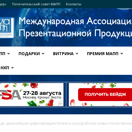
дер»
Попечительский совет МАПП
Контакты
ПП
ПОДАРКИ
ВИТРИНА
ПРЕМИЯ МАПП
Ассоциация
НХП
МАПП
да: дальнейшая цифровизация бизнеса и разработка новых отечественны