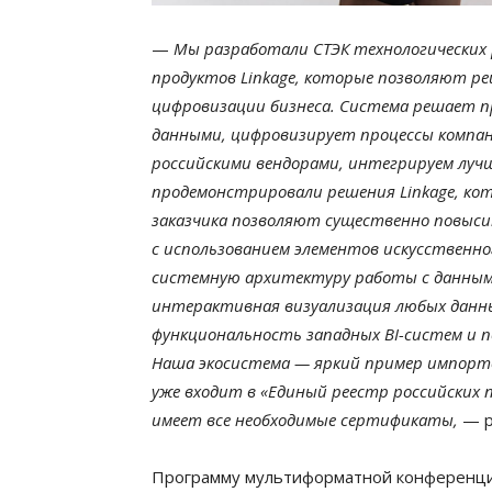
—
Мы разработали СТЭК технологических 
продуктов Linkage, которые позволяют р
цифровизации бизнеса. Система решает п
данными, цифровизирует процессы компа
российскими вендорами, интегрируем луч
продемонстрировали решения Linkage, ко
заказчика позволяют существенно повыс
с использованием элементов искусственн
системную архитектуру работы с данными
интерактивная визуализация любых данн
функциональность западных BI-систем и п
Наша экосистема — яркий пример импорто
уже входит в «Единый реестр российских 
имеет все необходимые сертификаты,
— р
Программу мультиформатной конференции