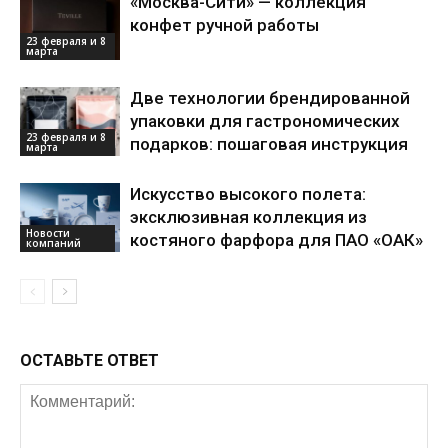
«Москва-Сити» — коллекция
конфет ручной работы
23 февраля и 8
марта
Две технологии брендированной
упаковки для гастрономических
23 февраля и 8
подарков: пошаговая инструкция
марта
Искусство высокого полета:
эксклюзивная коллекция из
Новости
костяного фарфора для ПАО «ОАК»
компаний
ОСТАВЬТЕ ОТВЕТ