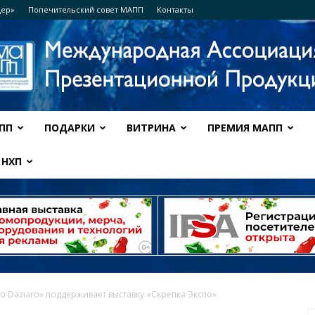
дер»
Попечительский совет МАПП
Контакты
ПП
ПОДАРКИ
ВИТРИНА
ПРЕМИЯ МАПП
Ассоциация
НХП
МАПП
o Daziaro» поддерживает выставку «Скрепка Экспо»