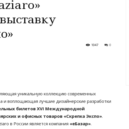
ziaro»
 выставку
о»
1047
0
вляющая уникальную коллекцию современных
тва и воплощающая лучшие дизайнерские разработки
ельных билетов XVI Международной
ярских и офисных товаров «Скрепка Экспо»
.
aro в России является компания
«еБазар»
.