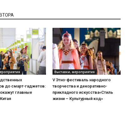
АВТОРА
мероприятия
Выставки, мероприятия
одственных
V Этно-фестиваль народного
ов до смарт-гаджетов:
творчества и декоративно-
покажут главные
прикладного искусства«Стиль
 Китая
жизни – Культурный код»