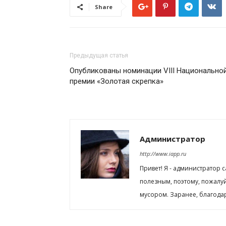
Share
Предыдущая статья
Опубликованы номинации VIII Национально
премии «Золотая скрепка»
Администратор
http://www.iapp.ru
Привет! Я - администратор 
полезным, поэтому, пожалу
мусором. Заранее, благода