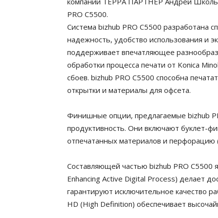
компании ТЕРРА ПАРТНЕР Андрей Школьный
PRO C5500.
Система bizhub PRO C5500 разработана сп
надежность, удобство использования и э
поддерживает впечатляющее разнообраз
обработки процесса печати от Konica Mino
сбоев. bizhub PRO C5500 способна печата
открытки и материалы для офсета.
Финишные опции, предлагаемые bizhub P
продуктивность. Они включают буклет-фин
отпечатанных материалов и перфорацию (2
Составляющей частью bizhub PRO C5500 явл
Enhancing Active Digital Process) делает
гарантируют исключительное качество раб
HD (High Definition) обеспечивает высо