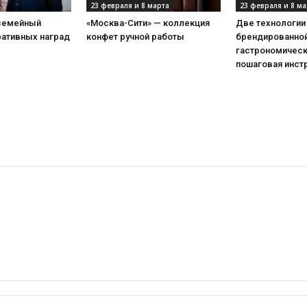
23 февраля и 8 марта
23 февраля и 8 ма
 семейный
«Москва-Сити» — коллекция
Две технологии
ративных наград
конфет ручной работы
брендированной
гастрономическ
пошаговая инст