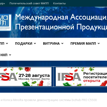
дер»
Попечительский совет МАПП
Контакты
ПП
ПОДАРКИ
ВИТРИНА
ПРЕМИЯ МАПП
Ассоциация
НХП
МАПП
 и Konica Minolta провели демонстрацию системы bizhub PRO C5500