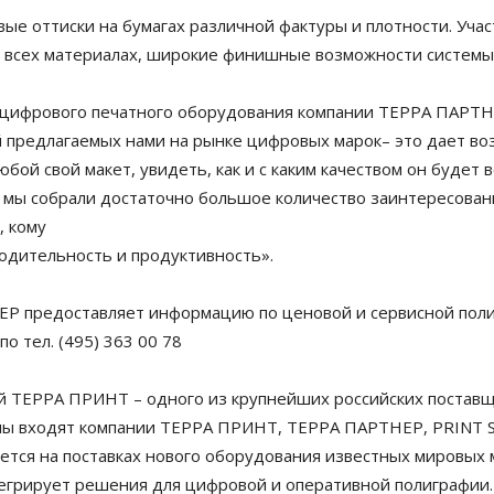
ые оттиски на бумагах различной фактуры и плотности. Уча
 всех материалах, широкие финишные возможности системы, 
цифрового печатного оборудования компании ТЕРРА ПАРТН
 предлагаемых нами на рынке цифровых марок– это дает во
бой свой макет, увидеть, как и с каким качеством он будет
мы собрали достаточно большое количество заинтересованны
, кому
одительность и продуктивность».
 предоставляет информацию по ценовой и сервисной полит
о тел. (495) 363 00 78
й ТЕРРА ПРИНТ – одного из крупнейших российских поставщ
уппы входят компании ТЕРРА ПРИНТ, ТЕРРА ПАРТНЕР, PRINT 
ся на поставках нового оборудования известных мировых м
егрирует решения для цифровой и оперативной полиграфии.