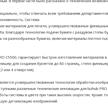
. В первой части было рассказано о технических возможно
ециально, чтобы отвечать всем требованиям департаментов 
кономичность. Система
ие материалов для печати, усовершенствованные финишные
lta. Благодаря технологии подачи бумаги с раздувом стопы б
ть на разнообразных бумагах, включая материалы плотностью 
RO C5500, гарантируют быстрое изготовление материалов в
ишер для создания буклетов до 80 страниц, степл-финишер,
 или 4 отверстия).
яется усовершенствованная технология обработки изображений
 доступными различные технические инновации для bizhub PRO
оты системы в цвете при таких высоких скоростях. Кроме то
чайшую детализацию изображений.