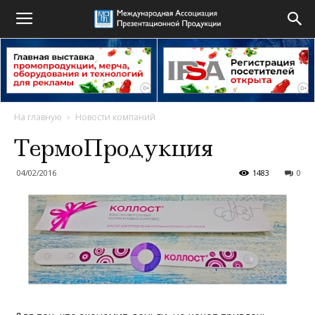
На главную
Новости компаний
ТермоПродукция
04/02/2016
1483
0