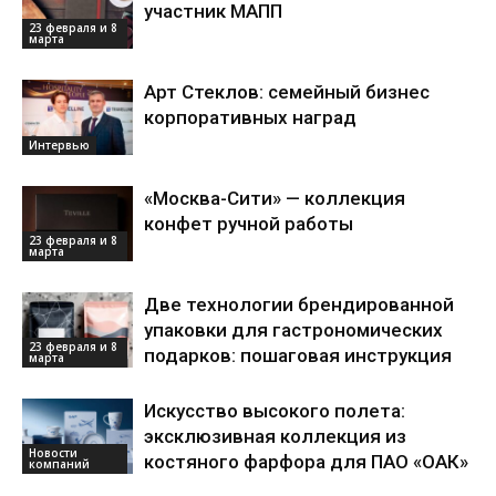
участник МАПП
23 февраля и 8
марта
Арт Стеклов: семейный бизнес
корпоративных наград
Интервью
«Москва-Сити» — коллекция
конфет ручной работы
23 февраля и 8
марта
Две технологии брендированной
упаковки для гастрономических
23 февраля и 8
подарков: пошаговая инструкция
марта
Искусство высокого полета:
эксклюзивная коллекция из
Новости
костяного фарфора для ПАО «ОАК»
компаний