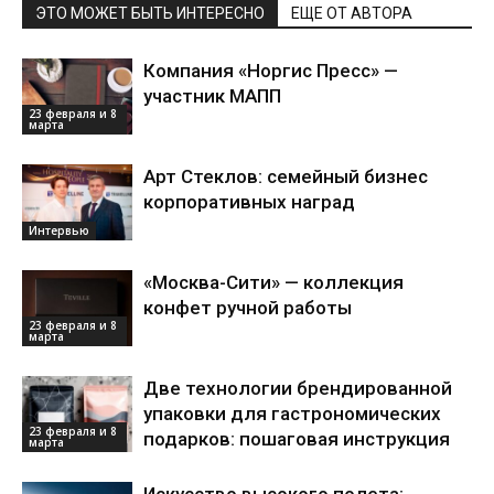
ЭТО МОЖЕТ БЫТЬ ИНТЕРЕСНО
ЕЩЕ ОТ АВТОРА
Компания «Норгис Пресс» —
участник МАПП
23 февраля и 8
марта
Арт Стеклов: семейный бизнес
корпоративных наград
Интервью
«Москва-Сити» — коллекция
конфет ручной работы
23 февраля и 8
марта
Две технологии брендированной
упаковки для гастрономических
23 февраля и 8
подарков: пошаговая инструкция
марта