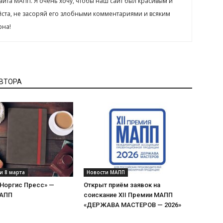
сайта МАПП. Я очень хочу, чтобы наш сайт был красивым и
йста, не засоряй его злобными комментариями и всяким
рна!
АВТОРА
и 8 марта
Новости МАПП
«Норгис Пресс» —
Открыт приём заявок на
МАПП
соискание XII Премии МАПП
«ДЕРЖАВА МАСТЕРОВ — 2026»