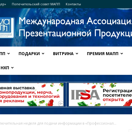
дер»
Попечительский совет МАПП
Контакты
ПП
ПОДАРКИ
ВИТРИНА
ПРЕМИЯ МАПП
Ассоциация
НХП
МАПП
аключительная неделя для подачи информации в «Профессионал...