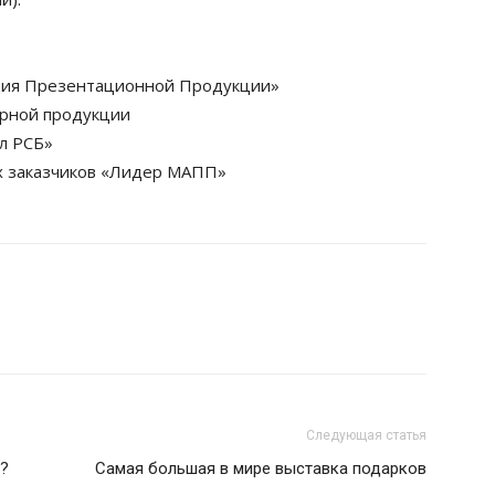
ия Презентационной Продукции»
рной продукции
л РСБ»
х заказчиков «Лидер МАПП»
Следующая статья
ь?
Самая большая в мире выставка подарков