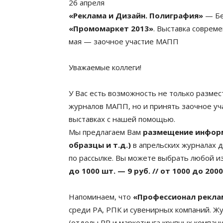
26 апреля
«Реклама и Дизайн. Полиграфия»
— Бе
«Промомаркет 2013»
. Выставка соврем
мая — заочное участие МАПП
Уважаемые коллеги!
У Вас есть возможность не только разме
журналов МАПП, но и принять заочное у
выставках с нашей помощью.
Мы предлагаем Вам
размещение информ
образцы и т.д.)
в апрельских журналах д
по рассылке. Вы можете выбрать любой из
до 1000 шт. — 9 руб. // от 1000 до 2000
Напоминаем, что
«Профессионал рекла
среди РА, РПК и сувенирных компаний. Ж
(отделы PR и маркетинга крупных компани