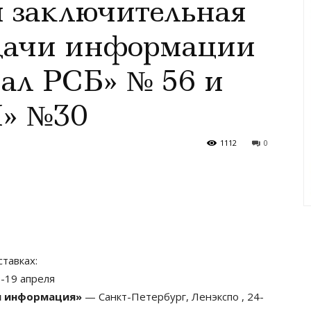
ля заключительная
одачи информации
ал РСБ» № 56 и
» №30
1112
0
тавках:
-19 апреля
и информация»
— Санкт-Петербург, Ленэкспо , 24-