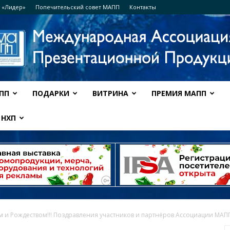
 «Лидер»
Попечительский совет МАПП
Контакты
ПП
ПОДАРКИ
ВИТРИНА
ПРЕМИЯ МАПП
Ассоциация
НХП
МАПП
м и Рождеством!!! Поздравления участников и партнёров Ассоциации МАП