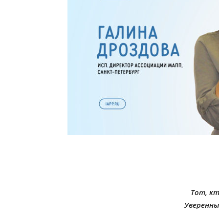
Тот, кт
Уверенны