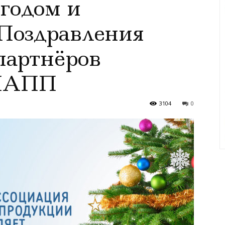
годом и
 Поздравления
партнёров
 МАПП
3104
0