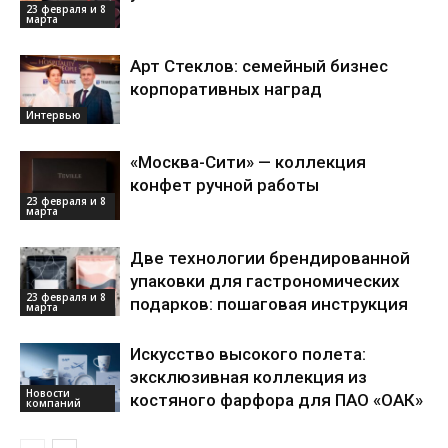
23 февраля и 8
марта
Арт Стеклов: семейный бизнес
корпоративных наград
Интервью
«Москва-Сити» — коллекция
конфет ручной работы
23 февраля и 8
марта
Две технологии брендированной
упаковки для гастрономических
23 февраля и 8
подарков: пошаговая инструкция
марта
Искусство высокого полета:
эксклюзивная коллекция из
Новости
костяного фарфора для ПАО «ОАК»
компаний