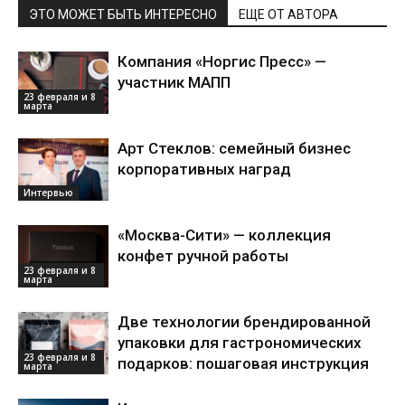
ЭТО МОЖЕТ БЫТЬ ИНТЕРЕСНО
ЕЩЕ ОТ АВТОРА
Компания «Норгис Пресс» —
участник МАПП
23 февраля и 8
марта
Арт Стеклов: семейный бизнес
корпоративных наград
Интервью
«Москва-Сити» — коллекция
конфет ручной работы
23 февраля и 8
марта
Две технологии брендированной
упаковки для гастрономических
23 февраля и 8
подарков: пошаговая инструкция
марта