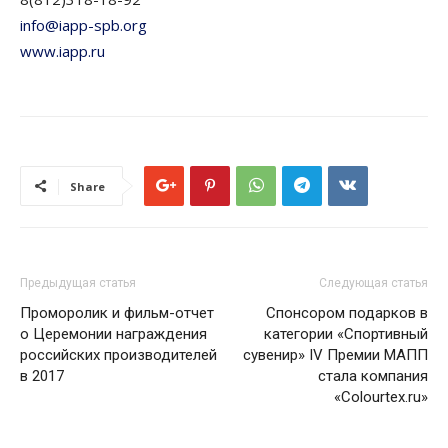
info@iapp-spb.org
www.iapp.ru
Share
Предыдущая статья
Следующая статья
Проморолик и фильм-отчет
Спонсором подарков в
о Церемонии награждения
категории «Спортивный
российских производителей
сувенир» IV Премии МАПП
в 2017
стала компания
«Сolourtex.ru»