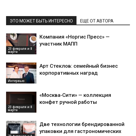
ЭТО МОЖЕТ БЫТЬ ИНТЕРЕСНО
ЕЩЕ ОТ АВТОРА
Компания «Норгис Пресс» —
участник МАПП
23 февраля и 8
марта
Арт Стеклов: семейный бизнес
корпоративных наград
Интервью
«Москва-Сити» — коллекция
конфет ручной работы
23 февраля и 8
марта
Две технологии брендированной
упаковки для гастрономических