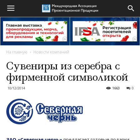
На главную
Новости компаний
Сувениры из серебра с
фирменной символикой
10/12/2014
1663
0
ЗАО «Северная чернь»
предлагает готовые подарки