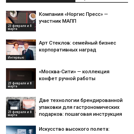
Компания «Норгис Пресс» —
участник МАПП
23 февраля и 8
марта
Арт Стеклов: семейный бизнес
корпоративных наград
Интервью
«Москва-Сити» — коллекция
конфет ручной работы
23 февраля и 8
марта
Две технологии брендированной
упаковки для гастрономических
23 февраля и 8
подарков: пошаговая инструкция
марта
Искусство высокого полета: