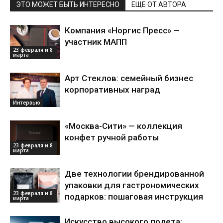
ЭТО МОЖЕТ БЫТЬ ИНТЕРЕСНО
ЕЩЕ ОТ АВТОРА
Компания «Норгис Пресс» —
участник МАПП
23 февраля и 8
марта
Арт Стеклов: семейный бизнес
корпоративных наград
Интервью
«Москва-Сити» — коллекция
конфет ручной работы
23 февраля и 8
марта
Две технологии брендированной
упаковки для гастрономических
23 февраля и 8
подарков: пошаговая инструкция
марта
Искусство высокого полета: