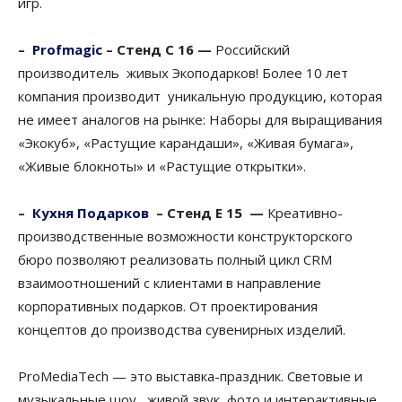
игр.
–
Profmagic
–
Стенд С 16 —
Российский
производитель живых Экоподарков! Более 10 лет
компания производит уникальную продукцию, которая
не имеет аналогов на рынке: Наборы для выращивания
«Экокуб», «Растущие карандаши», «Живая бумага»,
«Живые блокноты» и «Растущие открытки».
–
Кухня Подарков
–
Стенд Е 15 —
Креативно-
производственные возможности конструкторского
бюро позволяют реализовать полный цикл CRM
взаимоотношений с клиентами в направление
корпоративных подарков. От проектирования
концептов до производства сувенирных изделий.
ProMediaTech — это выставка-праздник. Световые и
музыкальные шоу, живой звук, фото и интерактивные