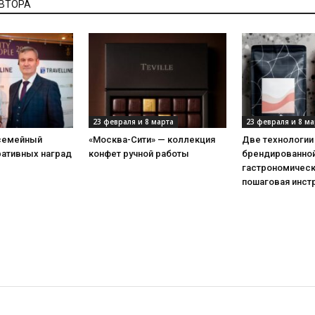
АВТОРА
23 февраля и 8 марта
23 февраля и 8 ма
 семейный
«Москва-Сити» — коллекция
Две технологии
ративных наград
конфет ручной работы
брендированной
гастрономическ
пошаговая инст