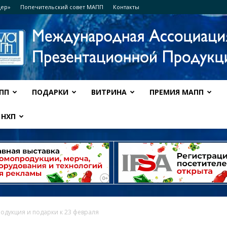
дер»
Попечительский совет МАПП
Контакты
ПП
ПОДАРКИ
ВИТРИНА
ПРЕМИЯ МАПП
Ассоциация
НХП
МАПП
одукция и подарки к 23 февраля