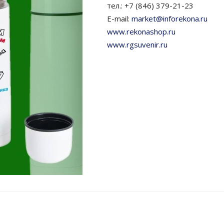
тел.: +7 (846) 379-21-23
E-mail:
market@inforekona.ru
www.rekonashop.ru
www.rgsuvenir.ru