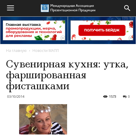
На главную
Новости МАПП
Сувенирная кухня: утка,
фаршированная
фисташками
03/10/2014
1573
0