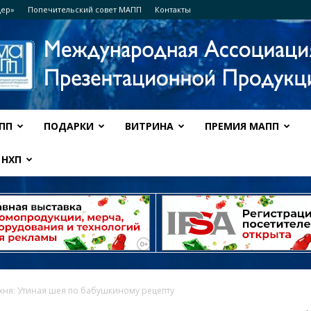
дер»
Попечительский совет МАПП
Контакты
ПП
ПОДАРКИ
ВИТРИНА
ПРЕМИЯ МАПП
Ассоциация
НХП
МАПП
хня: Утиная шея по бабушкиному рецепту