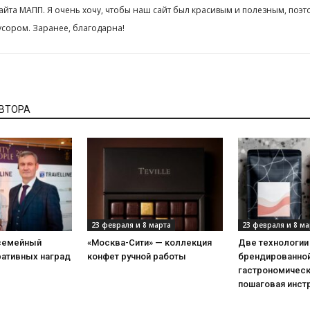
сайта МАПП. Я очень хочу, чтобы наш сайт был красивым и полезным, поэт
сором. Заранее, благодарна!
АВТОРА
23 февраля и 8 марта
23 февраля и 8 ма
 семейный
«Москва-Сити» — коллекция
Две технологии
ративных наград
конфет ручной работы
брендированной
гастрономическ
пошаговая инст