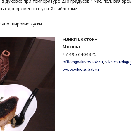
в духовке при температуре 230 градусов 1 час, поливая вр
ь одновременно с уткой с яблоками.
очно широкие куски.
«Вики Восток»
Москва
+7 495 6404825
office@vikivostok.ru
,
vikivostok@
www.vikivostok.ru