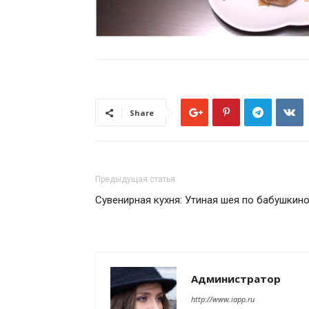
Share
Предыдущая статья
Сувенирная кухня: Утиная шея по бабушкин
Администратор
http://www.iapp.ru