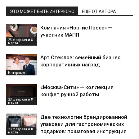
ЭТО МОЖЕТ БЫТЬ ИНТЕРЕСНО
ЕЩЕ ОТ АВТОРА
Компания «Норгис Пресс» —
участник МАПП
23 февраля и 8
марта
Арт Стеклов: семейный бизнес
корпоративных наград
Интервью
«Москва-Сити» — коллекция
конфет ручной работы
23 февраля и 8
марта
Две технологии брендированной
упаковки для гастрономических
23 февраля и 8
подарков: пошаговая инструкция
марта