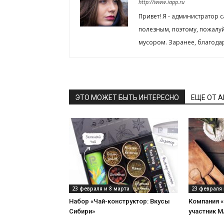
http://www.iapp.ru
Привет! Я - администратор 
полезным, поэтому, пожалу
мусором. Заранее, благода
ЭТО МОЖЕТ БЫТЬ ИНТЕРЕСНО
ЕЩЕ ОТ 
23 февраля и 8 марта
23 февраля 
Набор «Чай-конструктор: Вкусы
Компания 
Сибири»
участник 