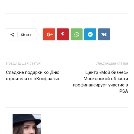
8(911) 133-62-69
— Галина
8(916) 970-70-41
— Татьяна
8(981) 796-67-80
— Елена
www
.
iapp
.
ru
Share
Предыдущая статья
Следующая статья
Сладкие подарки ко Дню
Центр «Мой бизнес»
строителя от «Конфаэль»
Московской области