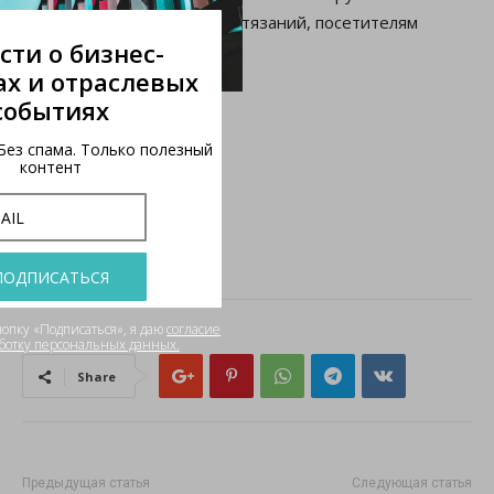
участникам спортивных состязаний, посетителям
Новости о бизнес-
магазинов спорттоваров.
подарках и отраслевых
событиях
ПК «Пи-Ай-Ви»
www.all4promo.ru
Раз в неделю. Без спама. Только полезный
www.icpens.com
контент
www.kaco-russia.ru
www.p-i-v.ru
ПОДПИСАТЬСЯ
Нажимая на кнопку «Подписаться», я даю
согласие
на обработку персональных данных.
Share
Предыдущая статья
Следующая статья