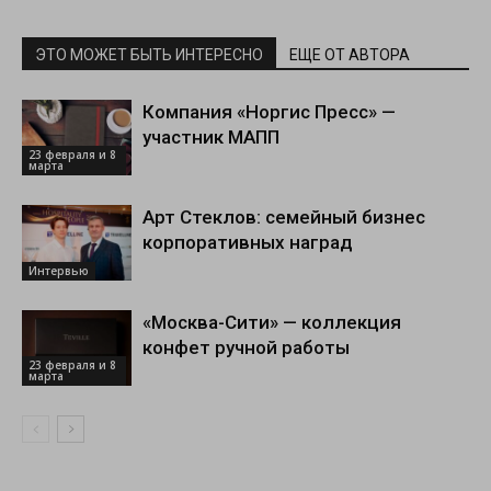
ЭТО МОЖЕТ БЫТЬ ИНТЕРЕСНО
ЕЩЕ ОТ АВТОРА
Компания «Норгис Пресс» —
участник МАПП
23 февраля и 8
марта
Арт Стеклов: семейный бизнес
корпоративных наград
Интервью
«Москва-Сити» — коллекция
конфет ручной работы
23 февраля и 8
марта