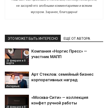
не засоряй его злобными комментариями и всяким
мусором. Заранее, благодарна!
ЭТО МОЖЕТ БЫТЬ ИНТЕРЕСНО
ЕЩЕ ОТ АВТОРА
Компания «Норгис Пресс» —
участник МАПП
23 февраля и 8
марта
Арт Стеклов: семейный бизнес
корпоративных наград
Интервью
«Москва-Сити» — коллекция
конфет ручной работы
23 февраля и 8